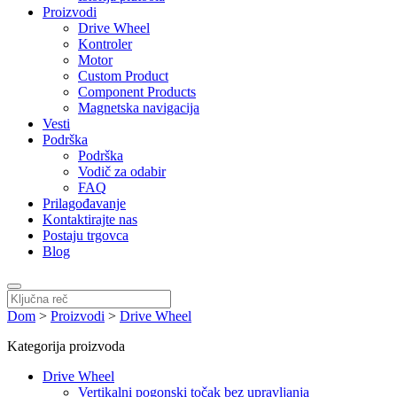
Proizvodi
Drive Wheel
Kontroler
Motor
Custom Product
Component Products
Magnetska navigacija
Vesti
Podrška
Podrška
Vodič za odabir
FAQ
Prilagođavanje
Kontaktirajte nas
Postaju trgovca
Blog
Dom
>
Proizvodi
>
Drive Wheel
Kategorija proizvoda
Drive Wheel
Vertikalni pogonski točak bez upravljanja