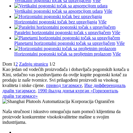
Vertikalni pogonski točak sa upravljačem
Više
Vertikalni pogonski točak sa apsorpcijom udara
Više
Horizontalni pogonski točak bez upravljanja
Više
Paralelni horizontalni pogonski točak s upravljačem
Više
Planetarni horizontalni pogonski točak sa upravljačem
Više
Horizontalni pogonski točak sa proljetnim prolazom
Više
Dom
1
2
Zadnju stranicu
1/2
Kao jedan od vodećih proizvođača i dobavljača pogonskih kotača u
Kini, srdačno vas pozdravljamo da ovdje kupite pogonski kotač za
prodaju iz naše tvornice. Svi prilagođeni proizvodi su visokog
kvaliteta i niske cijene.
привод тәгәрмәсе
,
Ике дифференциаль
драйв тәгәрмәсе
,
1990 йылда донъя күргән «Горизонталь
драйв тәгәрмәсе»
Naša stručnost i iskustvo omogućuju nam pomoći klijentima da
proizvode konkurentne visokokvalitetne mašine u svojim
industrijama.