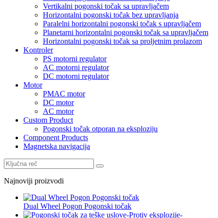
Vertikalni pogonski točak sa upravljačem
Horizontalni pogonski točak bez upravljanja
Paralelni horizontalni pogonski točak s upravljačem
Planetarni horizontalni pogonski točak sa upravljačem
Horizontalni pogonski točak sa proljetnim prolazom
Kontroler
PS motorni regulator
AC motorni regulator
DC motorni regulator
Motor
PMAC motor
DC motor
AC motor
Custom Product
Pogonski točak otporan na eksploziju
Component Products
Magnetska navigacija
Najnoviji proizvodi
Dual Wheel Pogon Pogonski točak