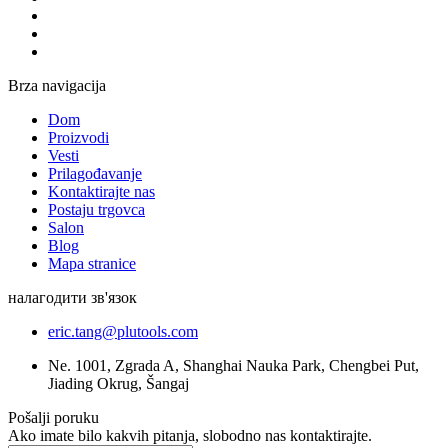
Brza navigacija
Dom
Proizvodi
Vesti
Prilagođavanje
Kontaktirajte nas
Postaju trgovca
Salon
Blog
Mapa stranice
налагодити зв'язок
eric.tang@plutools.com
Ne. 1001, Zgrada A, Shanghai Nauka Park, Chengbei Put,
Jiading Okrug, Šangaj
Pošalji poruku
Ako imate bilo kakvih pitanja, slobodno nas kontaktirajte.