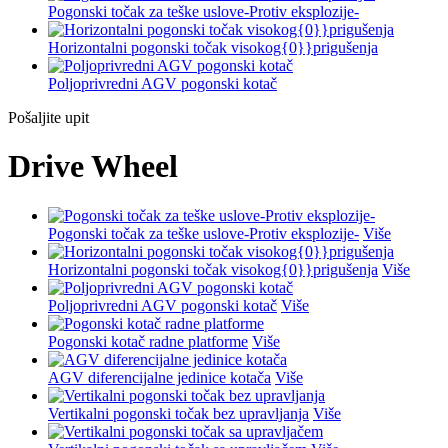
Pogonski točak za teške uslove-Protiv eksplozije-
Horizontalni pogonski točak visokog{0}}prigušenja
Poljoprivredni AGV pogonski kotač
Pošaljite upit
Drive Wheel
Pogonski točak za teške uslove-Protiv eksplozije-
Više
Horizontalni pogonski točak visokog{0}}prigušenja
Više
Poljoprivredni AGV pogonski kotač
Više
Pogonski kotač radne platforme
Više
AGV diferencijalne jedinice kotača
Više
Vertikalni pogonski točak bez upravljanja
Više