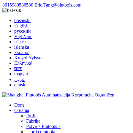
8615989586580
Eric.Tang@plutools.com
Jezik
bosanski
English
русский
Việt Nam
עברית
íslenska
Español
Kreyòl Ayisyen
Ελληνικά
বাংলা
magyar
عربي
dansk
Dom
O nama
Profil
Fabrika
Potvrda Plutools-a
Istorija plutoola